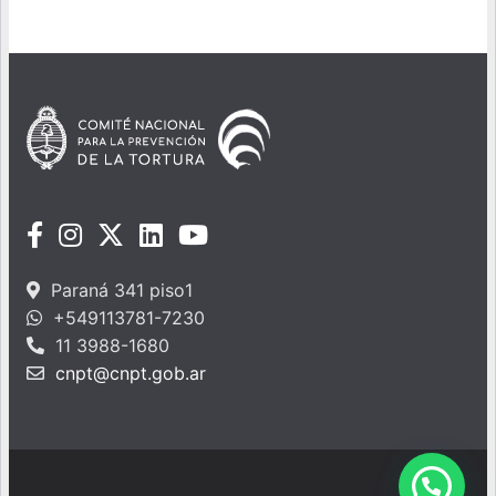
Paraná 341 piso1
+549113781-7230
11 3988-1680
cnpt@cnpt.gob.ar