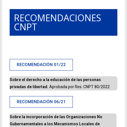
RECOMENDACIONES
CNPT
2
2
0
0
2
2
2
2
RECOMENDACIÓN 01/22
Sobre el derecho a la educación de las personas
privadas de libertad.
Aprobada por Res. CNPT 80/2022
RECOMENDACIÓN 06/21
Sobre la incorporación de las Organizaciones No
Gubernamentales a los Mecanismos Locales de