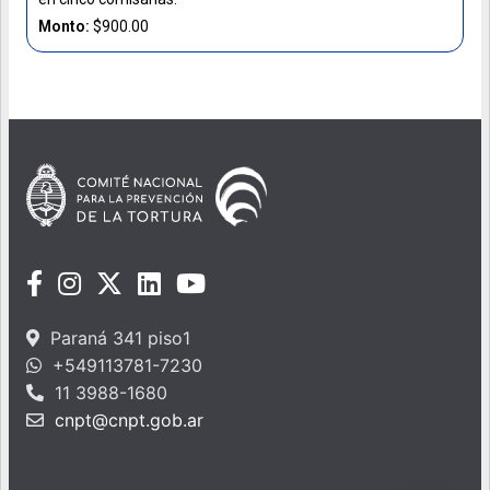
Monto:
$900.00
Paraná 341 piso1
+549113781-7230
11 3988-1680
cnpt@cnpt.gob.ar