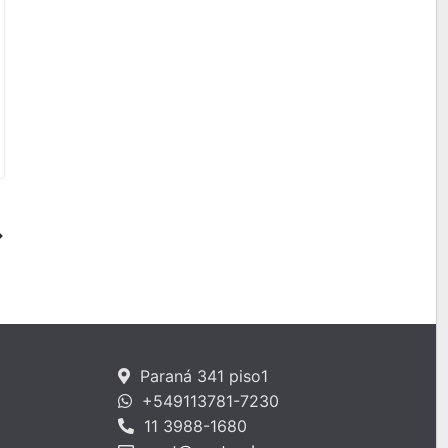
Paraná 341 piso1
+549113781-7230
11 3988-1680