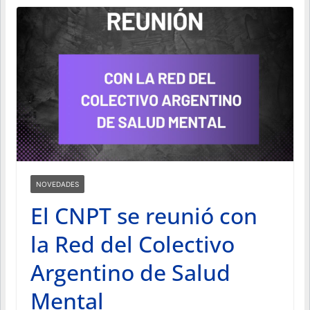
NOVEDADES
El CNPT se reunió con
la Red del Colectivo
Argentino de Salud
Mental