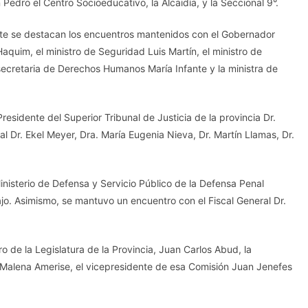
Pedro el Centro Socioeducativo, la Alcaidía, y la Seccional 9°.
lante se destacan los encuentros mantenidos con el Gobernador
quim, el ministro de Seguridad Luis Martín, el ministro de
secretaria de Derechos Humanos María Infante y la ministra de
sidente del Superior Tribunal de Justicia de la provincia Dr.
l Dr. Ekel Meyer, Dra. María Eugenia Nieva, Dr. Martín Llamas, Dr.
nisterio de Defensa y Servicio Público de la Defensa Penal
jo. Asimismo, se mantuvo un encuentro con el Fiscal General Dr.
 de la Legislatura de la Provincia, Juan Carlos Abud, la
Malena Amerise, el vicepresidente de esa Comisión Juan Jenefes