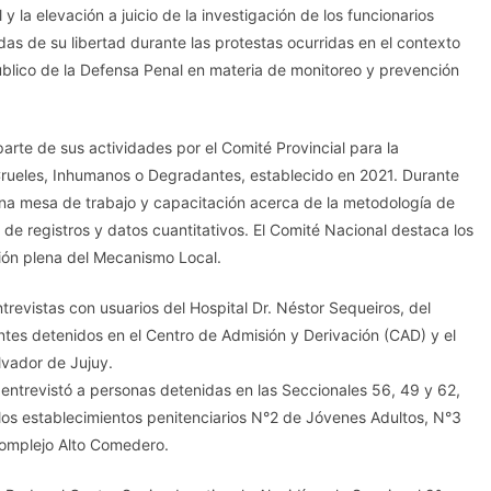
 y la elevación a juicio de la investigación de los funcionarios
as de su libertad durante las protestas ocurridas en el contexto
úblico de la Defensa Penal en materia de monitoreo y prevención
rte de sus actividades por el Comité Provincial para la
Crueles, Inhumanos o Degradantes, establecido en 2021. Durante
zó una mesa de trabajo y capacitación acerca de la metodología de
 de registros y datos cuantitativos. El Comité Nacional destaca los
ión plena del Mecanismo Local.
revistas con usuarios del Hospital Dr. Néstor Sequeiros, del
entes detenidos en el Centro de Admisión y Derivación (CAD) y el
vador de Jujuy.
 entrevistó a personas detenidas en las Seccionales 56, 49 y 62,
”, los establecimientos penitenciarios N°2 de Jóvenes Adultos, N°3
Complejo Alto Comedero.