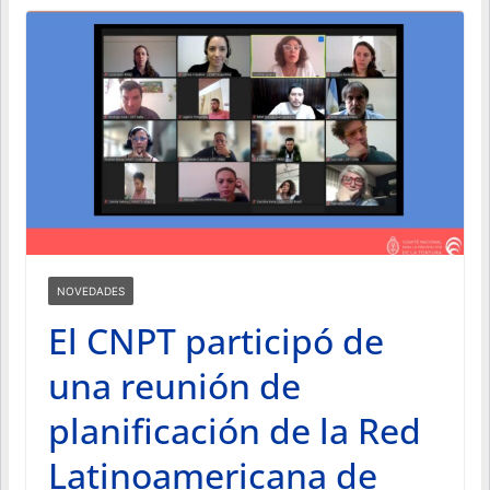
NOVEDADES
El CNPT participó de
una reunión de
planificación de la Red
Latinoamericana de