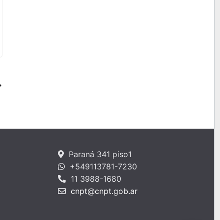
Paraná 341 piso1
+549113781-7230
11 3988-1680
cnpt@cnpt.gob.ar