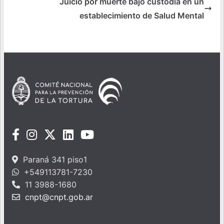
Juicio por muerte bajo custodia en un
establecimiento de Salud Mental
Paraná 341 piso1
+549113781-7230
11 3988-1680
cnpt@cnpt.gob.ar