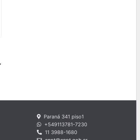
Paraná 341 piso1
+549113781-7230
11 3988-1680
cnpt@cnpt.gob.ar