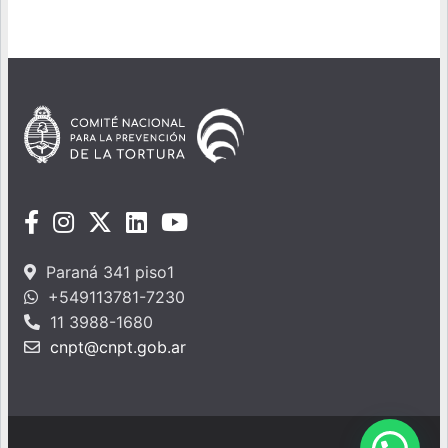
Paraná 341 piso1
+549113781-7230
11 3988-1680
cnpt@cnpt.gob.ar