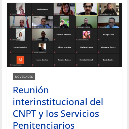
NOVEDADES
Reunión
interinstitucional del
CNPT y los Servicios
Penitenciarios