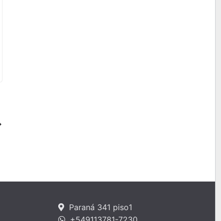
Paraná 341 piso1
+549113781-7230